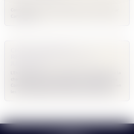
Contactez-nous au 02 32 08 35 30 pour un paiement par
Carte bancaire
CHARTE ETHIQUE DU
RECOUVREMENT AMIABLE ET
JUDICIAIRE
L’Etude s’engage en étant signataire et respectueux de la
charte éthique mise en œuvre par l’Union Nationale des
Commissaires de Justice. Retrouvez en cliquant sur ce lien
les 10 commandements dont l’Etude se porte garante.