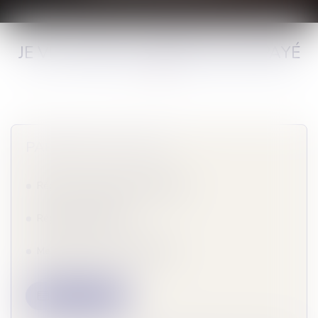
JE VEUX RÉGULARISER MON IMPAYÉ
PAIEMENT EN LIGNE
Régler la totalité dès maintenant
Régler partiellement
Mettre en place un échéancier
Payer en ligne