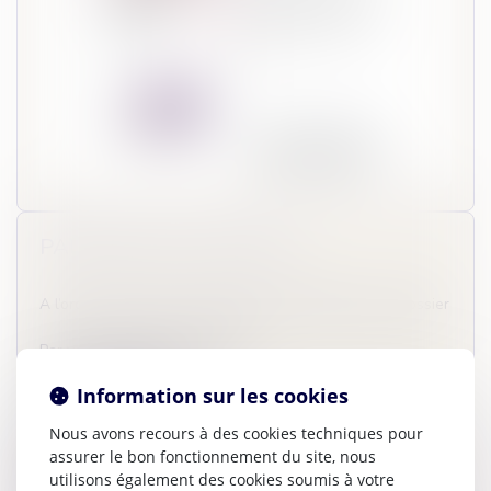
PAIEMENT PAR CHÈQUE
A l’ordre de CG2M en rappelant votre référence de dossier
Par voie postale ou à l’accueil :
9-11 rue Jeanne d'Arc
Information sur les cookies
76002 ROUEN CEDEX
Nous avons recours à des cookies techniques pour
Par voie postale ou à l’accueil :
assurer le bon fonctionnement du site, nous
7 Rue Portalis
utilisons également des cookies soumis à votre
75008 PARIS