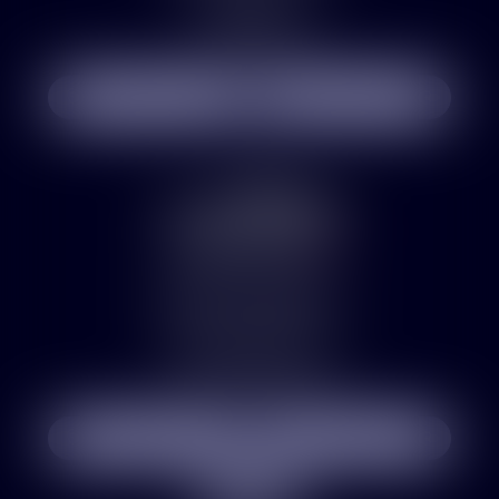
75008 PARIS
Tél :
01 76 21 74 49
NOUS LOCALISER
NOUS CONTACTER
Bureau d’Elbeuf
78 rue des Martyrs
76500 ELBEUF-SUR-SEINE
Tél :
02 35 78 29 29
NOUS LOCALISER
NOUS CONTACTER