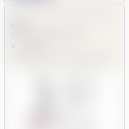
PAIEMENT PAR VIREMENT BANCAIRE
CG2M
IBAN : FR4540031000010000120311X55
BIC : CDCGFRPPXXX
Il est essentiel de rappeler votre référence de dossier