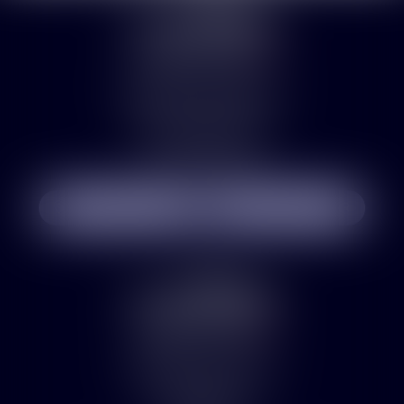
Bureau de Rouen
9-11 rue Jeanne d'Arc
76002 ROUEN CEDEX
Tél :
02 32 08 35 30
NOUS LOCALISER
NOUS CONTACTER
Bureau de Paris
7 Rue Portalis