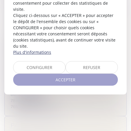
consentement pour collecter des statistiques de
visite.
Cliquez ci-dessous sur « ACCEPTER » pour accepter
EN ESPÈCE
le dépôt de l'ensemble des cookies ou sur «
CONFIGURER » pour choisir quels cookies
A l’accueil de nos Etudes
nécessitant votre consentement seront déposés
(cookies statistiques), avant de continuer votre visite
Bureau de ROUEN
du site.
9-11 rue Jeanne d'Arc
Plus d'informations
76002 ROUEN CEDEX
CONFIGURER
REFUSER
Bureau de PARIS
7 Rue Portalis
ACCEPTER
75008 PARIS
Bureau d’ELBEUF
78 rue des Martyrs
76500 ELBEUF-SUR-SEINE
PAR TÉLÉPHONE